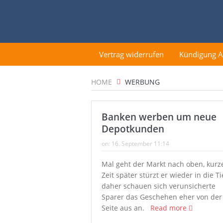
Vertrag widerrufen
Kündigung 
HOME
WERBUNG
Banken werben um neue
Depotkunden
on:
16. September 11:14
Mal geht der Markt nach oben, kurz
Zeit später stürzt er wieder in die Ti
daher schauen sich verunsicherte
Sparer das Geschehen eher von der
Seite aus an.
Read more