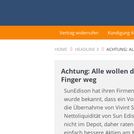
Vertrag widerrufen
Kündigung 
HOME
HEADLINE 3
ACHTUNG: AL
Achtung: Alle wollen d
Finger weg
SunEdison hat ihren Firmens
wurde bekannt, dass ein Vo
die Übernahme von Vivint Sol
Nettoliquidität von Sun Ed
nicht im Depot, daher raten 
einfach bessere Aktien am 