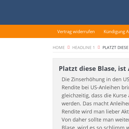
Vertrag widerrufen
Kündigung 
HOME
HEADLINE 1
PLATZT DIESE
Platzt diese Blase, ist
Die Zinserhöhung in den US
Rendite bei US-Anleihen br
gleichzeitig, dass die Kurse
werden. Das macht Anleihen
Rendite wird man lieber Akt
Von daher sollte man weiter
Blase, wird es so schlimm 