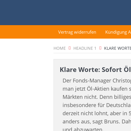
Vertrag widerrufen
Kündigung 
HOME
HEADLINE 1
KLARE WORTE
Klare Worte: Sofort Öl
Der Fonds-Manager Christop
man jetzt Öl-Aktien kaufen s
Märkten nicht. Denn billig
insbesondere für Deutschlan
derzeit nicht lohnt, aber in
anders aus, sagt Bruns. Dahe
und abzuwarten.