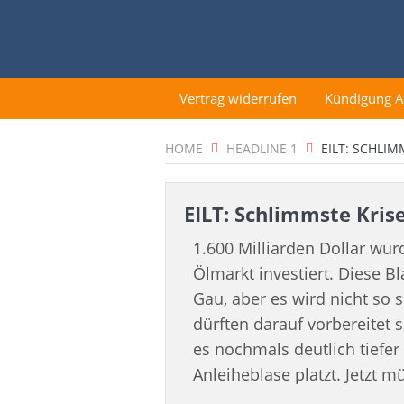
Vertrag widerrufen
Kündigung 
HOME
HEADLINE 1
EILT: SCHLIM
EILT: Schlimmste Krise
1.600 Milliarden Dollar wur
Ölmarkt investiert. Diese B
Gau, aber es wird nicht so
dürften darauf vorbereitet 
es nochmals deutlich tiefe
Anleiheblase platzt. Jetzt 