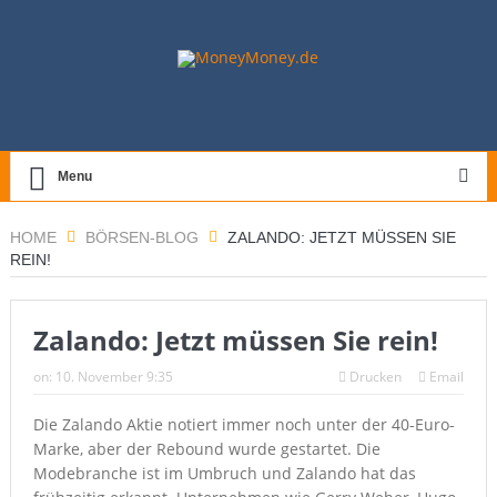
Menu
HOME
BÖRSEN-BLOG
ZALANDO: JETZT MÜSSEN SIE
REIN!
Zalando: Jetzt müssen Sie rein!
on:
10. November 9:35
Drucken
Email
Die Zalando Aktie notiert immer noch unter der 40-Euro-
Marke, aber der Rebound wurde gestartet. Die
Modebranche ist im Umbruch und Zalando hat das