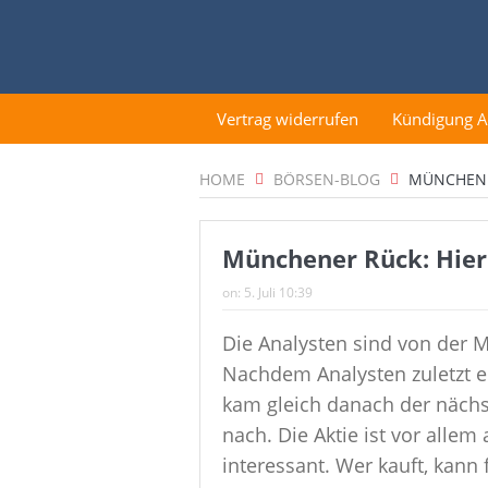
Vertrag widerrufen
Kündigung 
HOME
BÖRSEN-BLOG
MÜNCHENER
Münchener Rück: Hier 
on:
5. Juli 10:39
Die Analysten sind von der M
Nachdem Analysten zuletzt ei
kam gleich danach der nächs
nach. Die Aktie ist vor alle
interessant. Wer kauft, kann