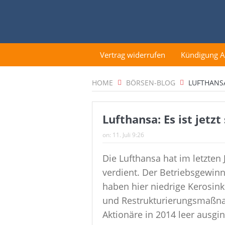
Vertrag widerrufen
Kündigung 
HOME
BÖRSEN-BLOG
LUFTHANSA
Lufthansa: Es ist jet
on:
11. Juli 9:26
Die Lufthansa hat im letzten 
verdient. Der Betriebsgewin
haben hier niedrige Kerosin
und Restrukturierungsmaßn
Aktionäre in 2014 leer ausgi