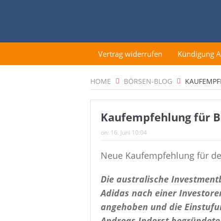
Vertrag widerrufen
Kündigung 
HOME
BÖRSEN-BLOG
KAUFEMPF
Kaufempfehlung für B
on:
16. Juni 10:04
Neue Kaufempfehlung für de
Die australische Investment
Adidas nach einer Investore
angehoben und die Einstufu
Andreas Inderst begründete