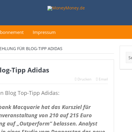
Abonnement
Impressum
EHLUNG FÜR BLOG-TIPP ADIDAS
log-Tipp Adidas
Drucken
Email
n Blog Top-Tipp Adidas:
bank Macquarie hat das Kursziel für
nveranstaltung von 210 auf 215 Euro
ng auf „Outperform“ belassen. Analyst
 in einer Studie vom Donnerstag das neue