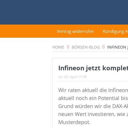
Vertrag widerrufen
Kündigung 
HOME
BÖRSEN-BLOG
INFINEON 
Infineon jetzt komple
on:
20. April 11:38
Wir raten aktuell die Infineo
aktuell noch ein Potential b
Grund würden wir die DAX-Akt
neuen Wert investieren, wi
Musterdepot.