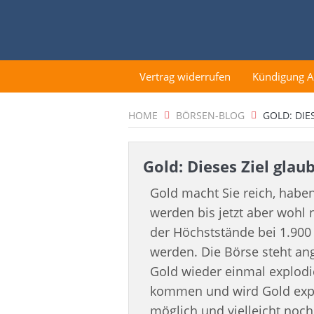
Vertrag widerrufen
Kündigung 
HOME
BÖRSEN-BLOG
GOLD: DIE
Gold: Dieses Ziel glau
Gold macht Sie reich, haben
werden bis jetzt aber wohl
der Höchststände bei 1.900 
werden. Die Börse steht an
Gold wieder einmal explodi
kommen und wird Gold expl
möglich und vielleicht noc