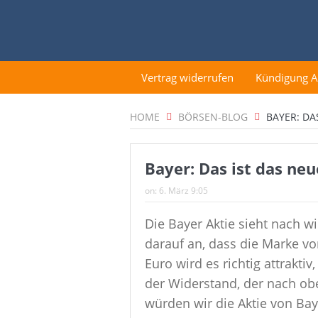
Vertrag widerrufen
Kündigung 
HOME
BÖRSEN-BLOG
BAYER: DA
Bayer: Das ist das neu
on:
6. März 9:05
Die Bayer Aktie sieht nach w
darauf an, dass die Marke v
Euro wird es richtig attrakti
der Widerstand, der nach o
würden wir die Aktie von Ba