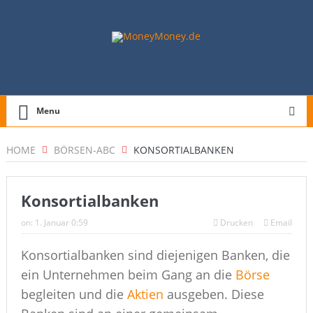
Menu
HOME
BÖRSEN-ABC
KONSORTIALBANKEN
Konsortialbanken
on:
1. Januar 0:59
Drucken
Email
Konsortialbanken sind diejenigen Banken, die
ein Unternehmen beim Gang an die
Börse
begleiten und die
Aktien
ausgeben. Diese