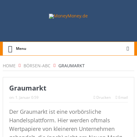
Menu
HOME
BÖRSEN-ABC
GRAUMARKT
Graumarkt
on:
1. Januar 0:59
Drucken
Email
Der Graumarkt ist eine vorbörsliche
Handelsplattform. Hier werden oftmals
Wertpapiere von kleineren Unternehmen