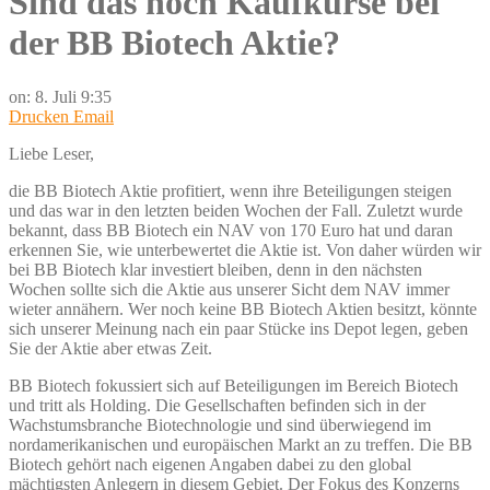
Sind das noch Kaufkurse bei
der BB Biotech Aktie?
on:
8. Juli 9:35
Drucken
Email
Liebe Leser,
die BB Biotech Aktie profitiert, wenn ihre Beteiligungen steigen
und das war in den letzten beiden Wochen der Fall. Zuletzt wurde
bekannt, dass BB Biotech ein NAV von 170 Euro hat und daran
erkennen Sie, wie unterbewertet die Aktie ist. Von daher würden wir
bei BB Biotech klar investiert bleiben, denn in den nächsten
Wochen sollte sich die Aktie aus unserer Sicht dem NAV immer
wieter annähern. Wer noch keine BB Biotech Aktien besitzt, könnte
sich unserer Meinung nach ein paar Stücke ins Depot legen, geben
Sie der Aktie aber etwas Zeit.
BB Biotech fokussiert sich auf Beteiligungen im Bereich Biotech
und tritt als Holding. Die Gesellschaften befinden sich in der
Wachstumsbranche Biotechnologie und sind überwiegend im
nordamerikanischen und europäischen Markt an zu treffen. Die BB
Biotech gehört nach eigenen Angaben dabei zu den global
mächtigsten Anlegern in diesem Gebiet. Der Fokus des Konzerns