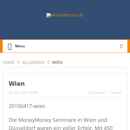
Menu
HOME
ALLGEMEIN
WIEN
Wien
on:
20. April 18:40
Drucken
Email
20100417-wien
Die MoneyMoney Seminare in Wien und
Düsseldorf waren ein voller Erfolg. Mit 450