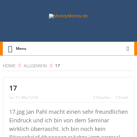
Menu
HOME
ALLGEMEIN
17
17
on:
17. Mai 12:42
Drucken
Email
17.jpg
Jan Pahl macht einen sehr freundlichen
Eindruck und ich bin von dem Seminar
wirklich überrascht. Ich bin noch kein