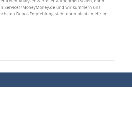
tenfreien Analysen-Verteiler aufnehmen sollen, dann
il an Service@MoneyMoney.de und wir kümmern uns
chsten Depot-Empfehlung steht dann nichts mehr im